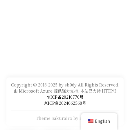
Copyright © 2018-2025 by sh06y All Rights Reserved.
由 Microsoft Azure 提供强力支持. 本站已支持 HTTP/3
萌ICP备20210770号
京ICP备2024062560号
Theme Sakurairo
by Fuukei
English