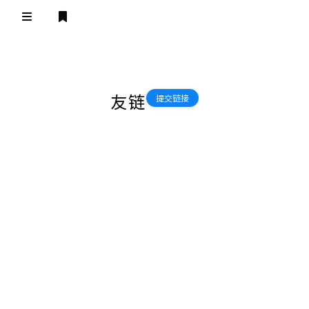
主页
登录
注册
我的Steam游戏库
关于
友链
提交链接